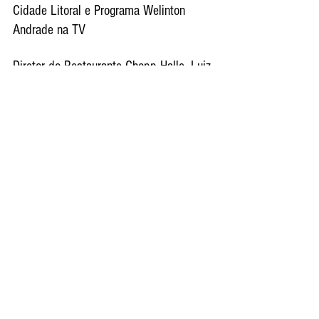
Cidade Litoral e Programa Welinton 
Andrade na TV
Diretor do Restaurante Chopp Halle, Luiz 
Menezes agradeceu a presença de todos