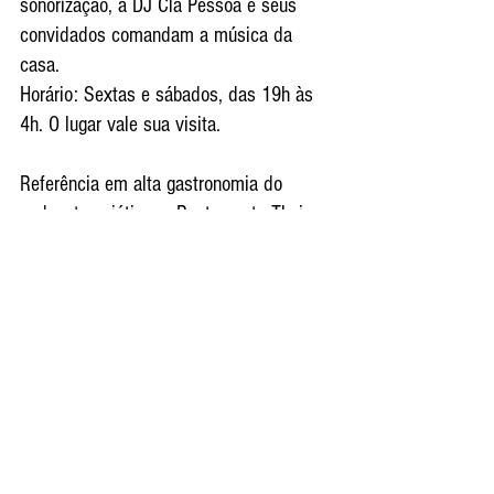
sonorização, a DJ Cla Pessoa e seus 
convidados comandam a música da 
casa.
Horário: Sextas e sábados, das 19h às 
4h. O lugar vale sua visita.
Referência em alta gastronomia do 
sudoeste asiático, o Restaurante Thai 
conquistou, por três anos seguidos, o 
Certificado de Excelência do seleto site 
TripAdvisor.  Thai Lounge Bar
 Localização: Av. Miguel Stéfano, 1001, 
Enseada, Guarujá (SP) Reservas: 13 
3389 4000 / 
reservarestaurante@casagrandehotel.com
.br