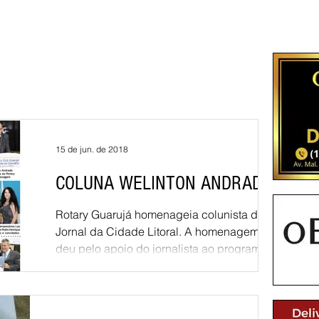
15 de jun. de 2018
COLUNA WELINTON ANDRADE
Rotary Guarujá homenageia colunista do
Jornal da Cidade Litoral. A homenagem se
deu pelo apoio do jornalista ao programa de
intercâmbio...