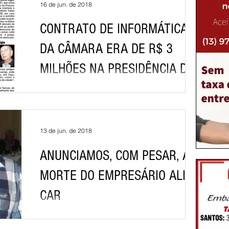
16 de jun. de 2018
CONTRATO DE INFORMÁTICA
DA CÂMARA ERA DE R$ 3
MILHÕES NA PRESIDÊNCIA DE
MARCELO SQUASSONI, HOJE, É
Economizou No início do mês, o presidente
da Câmara, Edilson Dias, do PT, e o prefeito
D
Válter Suman, do PSB, entregaram dois
veículos...
13 de jun. de 2018
ANUNCIAMOS, COM PESAR, A
MORTE DO EMPRESÁRIO ALI
CAR
Empresário conceituado na cidade de