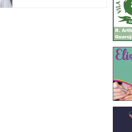
do médico deste hospital, Dr. Itiberê Rocha
Machado 71 anos, ocorrido na manhã
desta...