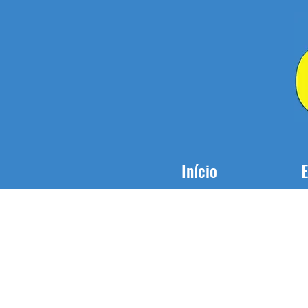
Início
E