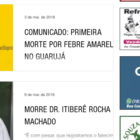
Guarujá, ALI HUSSEIN WAKED estava
internado, vindo a falecer na noite de ontem.
Sepultamento do Sr. ...
3 de mai. de 2018
COMUNICADO: PRIMEIRA
MORTE POR FEBRE AMARELA
NO GUARUJÁ
Guarujá registra um óbito por febre amarela.
Trata-se de um trabalhador portuário de 24
anos, que deu entrada no Hospital Santo
Amaro...
9 de mar. de 2018
MORRE DR. ITIBERÊ ROCHA
MACHADO
“É com pesar, que registramos o falecimento