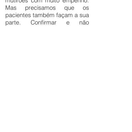
mutirões com muito empenho. 
Mas precisamos que os 
pacientes também façam a sua 
parte. Confirmar e não 
comparecer impacta 
diretamente outras pessoas 
que estão esperando por uma 
oportunidade”, frisa.
A coordenadora técnica de 
Atenção Especializada, Paula 
Escudero, também reforça a 
necessidade de compromisso 
por parte dos usuários. 
“Estamos intensificando os 
mutirões justamente para dar 
mais agilidade à fila de espera, 
mas se as pessoas não 