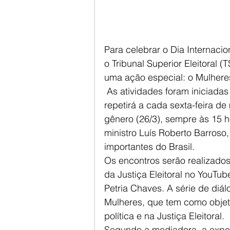
Para celebrar o Dia Internaci
o Tribunal Superior Eleitoral 
uma ação especial: o Mulhere
 As atividades foram iniciadas no dia 5 com o tema “igualdade” e se 
repetirá a cada sexta-feira de 
gênero (26/3), sempre às 15 h
ministro Luís Roberto Barroso
importantes do Brasil. 
Os encontros serão realizados 
da Justiça Eleitoral no YouTu
Petria Chaves. A série de diá
Mulheres, que tem como objeti
política e na Justiça Eleitoral.
Segundo a mediadora, a expect