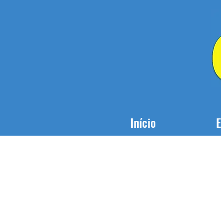
Início
E