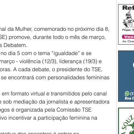
onal da Mulher, comemorado no próximo dia 8, 
(TSE) promove, durante todo o mês de março, 
s Debatem. 
março - violência (12/3), liderança (19/3) e 
oras. A cada debate, o presidente do TSE, 
, se encontrará com personalidades femininas 
em formato virtual e transmitidos pelo canal 
be sob mediação da jornalista e apresentadora 
logos é organizada pela Comissão TSE 
vo incentivar a participação feminina na 
ativa dos encontros é entrar na 