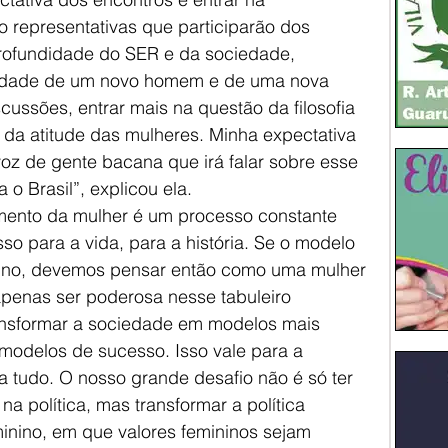
 representativas que participarão dos 
profundidade do SER e da sociedade, 
idade de um novo homem e de uma nova 
cussões, entrar mais na questão da filosofia 
da atitude das mulheres. Minha expectativa 
voz de gente bacana que irá falar sobre esse 
 o Brasil”, explicou ela.
amento da mulher é um processo constante 
so para a vida, para a história. Se o modelo 
ino, devemos pensar então como uma mulher 
apenas ser poderosa nesse tabuleiro 
ansformar a sociedade em modelos mais 
modelos de sucesso. Isso vale para a 
a tudo. O nosso grande desafio não é só ter 
a política, mas transformar a política 
nino, em que valores femininos sejam 