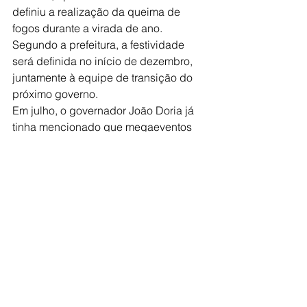
definiu a realização da queima de 
fogos durante a virada de ano. 
Segundo a prefeitura, a festividade 
será definida no início de dezembro, 
juntamente à equipe de transição do 
próximo governo.
Em julho, o governador João Doria já 
tinha mencionado que megaeventos 
como Réveillon e carnaval não 
deverão ser celebrados diante da 
pandemia do coronavírus sem a 
criação da vacina contra a Covid-19.
No dia 17 de novembro, foi publicado 
no Diário Oficial de São Paulo decreto 
que prorrogou a quarentena no estado 
até 16 de dezembro. O decreto 
apenas renova uma determinação feita 
pela gestão estadual no início da 