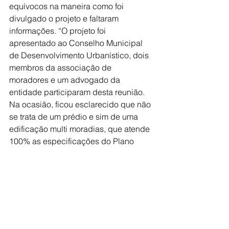
equívocos na maneira como foi 
divulgado o projeto e faltaram 
informações. “O projeto foi 
apresentado ao Conselho Municipal 
de Desenvolvimento Urbanístico, dois 
membros da associação de 
moradores e um advogado da 
entidade participaram desta reunião. 
Na ocasião, ficou esclarecido que não 
se trata de um prédio e sim de uma 
edificação multi moradias, que atende 
100% as especificações do Plano 
Diretor”, justifica. 
Uma das preocupações levantadas 
pelos moradores é sobre a sombra 
que esses tipos de construções 
poderiam provocar na praia, Adilson 
ressaltou: “Com 12,5 metros de altura, 
a edificação provocaria uma sombra 