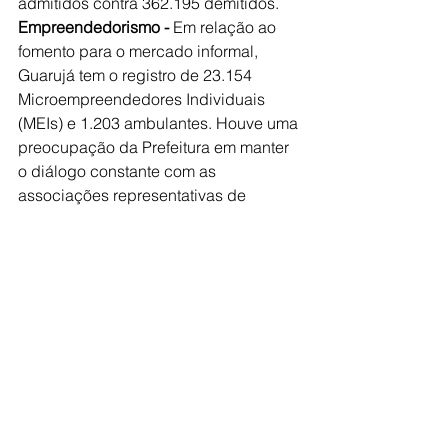
admitidos contra 362.195 demitidos.
Empreendedorismo -
 Em relação ao 
fomento para o mercado informal, 
Guarujá tem o registro de 23.154 
Microempreendedores Individuais 
(MEIs) e 1.203 ambulantes. Houve uma 
preocupação da Prefeitura em manter 
o diálogo constante com as 
associações representativas de 
classe, como a Associação Comercial 
de Guarujá, Câmara de Dirigentes 
Lojistas, Associação de Quiosqueiros 
e Ambulantes, como todo o setor 
turístico e de eventos, trabalhando em 
soluções conjuntas a fim de garantir 
uma retomada segura para todos os 
segmentos, do ponto de vista 
comercial e de saúde/social. 
A Secretaria de Desenvolvimento 