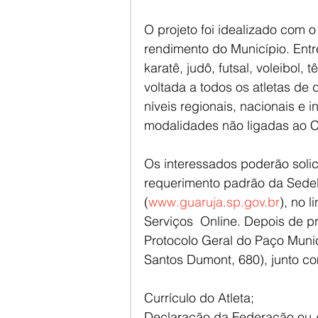
O projeto foi idealizado com o i
rendimento do Município. Ent
karatê, judô, futsal, voleibol, t
voltada a todos os atletas de
níveis regionais, nacionais e 
modalidades não ligadas ao C
Os interessados poderão solici
requerimento padrão da Sedel,
(
www.guaruja.sp.gov.br
), no 
Serviços  Online. Depois de pr
Protocolo Geral do Paço Munici
Santos Dumont, 680), junto c
Currículo do Atleta;
Declaração da Federação ou 