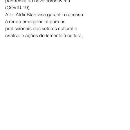
pandemia do novo coronavírus 
(COVID-19).
A lei Aldir Blac visa garantir o acesso 
à renda emergencial para os 
profissionais dos setores cultural e 
criativo e ações de fomento à cultura, 
por meio da realização de prêmios e 
editais para o setor cultural e criativo. 
Os profissionais da cultura para o 
recebimento do recurso deverão 
realizar um cadastro para a liberação 
desta renda emergencial mensal sob 
responsabilidade do Governo 
Estadual. As inscrições vão até o dia 
17 de outubro, para Artistas e 
Fazedores de Artes, pelo site: 
www.dadosculturais.sp.gov.br
Em caso de dúvidas, o Governo 
Estadual lançou um HELPDESK 