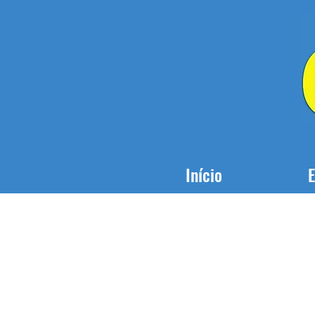
Início
E