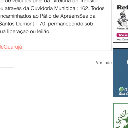
 de veículos pela da Diretoria de Trânsito 
ou através da Ouvidoria Municipal: 162. Todos 
encaminhados ao Pátio de Apreensões da 
a Santos Dumont – 70, permanecendo sob 
ua liberação ou leilão.
deGuarujá
Ver tudo