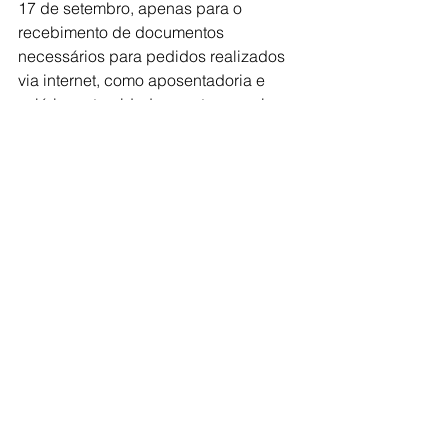
17 de setembro, apenas para o 
recebimento de documentos 
necessários para pedidos realizados 
via internet, como aposentadoria e 
salário-maternidade, e outros serviços. 
Após a vistoria, se o local fosse 
aprovado, seria aberto o agendamento 
de perícias médicas à população.
Em todo o país, 145 agências foram 
vistoriadas, sendo classificadas como 
aptas ou aptas com restrições.  123 do 
total inspecionado, segundo 
informações obtidas junto à 
Associação Nacional dos Médicos 
Peritos (ANMP).
Para serem consideradas aptas, as 
agências precisam se adaptar às 
normas de distanciamento social, 
controle de capacidade, 