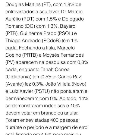
Douglas Martins (PT), com 1,8% de 
entrevistados a seu favor, Dr. Márcio 
Aurélio (PDT) com 1,5% e Delegado 
Romano (DC) com 1,3%. Bayard 
(PTB), Guilherme Prado (PSOL) e 
Thiago Andrade (PCdoB) têm 1% 
cada. Fechando a lista, Marcelo 
Coelho (PRTB) e Moysés Fernandes 
(PV) aparecem na pesquisa com 0,8% 
cada, enquanto Tanah Correa 
(Cidadania) tem 0,5% e Carlos Paz 
(Avante) fez 0,3%. João Villela (Novo) 
e Luiz Xavier (PSTU) não pontuaram e 
permaneceram com 0%. Ao todo, 14% 
se demonstraram indecisos e 10% 
devem votar em branco ou anular.
Foram entrevistadas 400 pessoas 
durante o período e a margem de erro 
está firmada em 4,9% para mais ou 