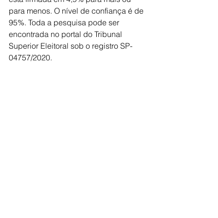
para menos. O nível de confiança é de 
95%. Toda a pesquisa pode ser 
encontrada no portal do Tribunal 
Superior Eleitoral sob o registro SP-
04757/2020.
No quesito rejeição, Banha é líder com 
19%, mas Ivan Sartori tem 8,6%. Na 
sequência, vêm: Cascione (7,6%), 
Rogério Santos (7,2%), Bayard (5,3%), 
Douglas Martins (3,9%), Delegado 
Romano (3,1%), João Villela (1,8%), 
Luiz Xavier (1,6%), Tanah Correa 
(1,4%),  Moysés Fernandes (1,2%), 
Thiago Andrade (0,8%), Dr. Márcio 
Aurélio (0,6%), Guilherme Prado 
(0,6%), Carlos Paz (0,4%) e Marcelo 
Coelho (0,4%). 10,6% rejeitam todos e 
9,8% não rejeitam nenhum. 16% 