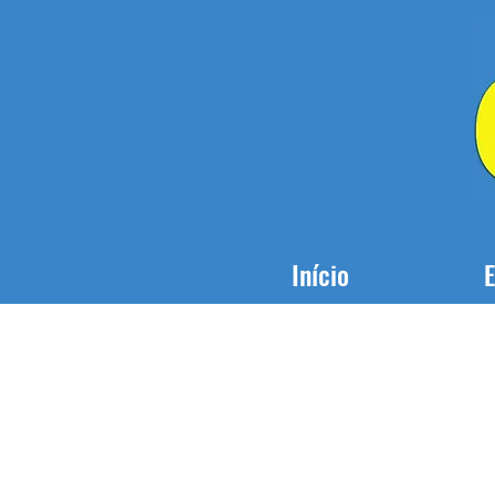
Início
E