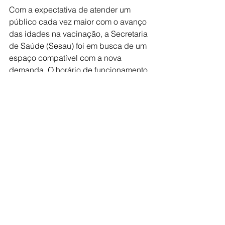
Com a expectativa de atender um 
público cada vez maior com o avanço 
das idades na vacinação, a Secretaria 
de Saúde (Sesau) foi em busca de um 
espaço compatível com a nova 
demanda. O horário de funcionamento 
será o mesmo: de segunda a sexta-
É recomendado, mas não obrigatório, 
o cadastro no site do VacinaJá, do 
Governo do Estado 
(https://www.vacinaja.sp.gov.br/). O 
cadastro pode ser realizado pelo 
próprio candidato à imunização ou por 
algum familiar. Imprimir a ficha que o 
site disponibiliza ao final contribui 
ainda mais para agilizar o atendimento 