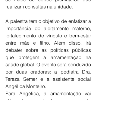
realizam consultas na unidade.
A palestra tem o objetivo de enfatizar a 
importância do aleitamento materno, 
fortalecimento de vínculo e bem-estar 
entre mãe e filho. Além disso, irá 
debater sobre as políticas públicas 
que protegem a amamentação na 
saúde global. O evento será conduzido 
por duas oradoras: a pediatra Dra. 
Tereza Semer e a assistente social 
Angélica Monteiro.
Para Angélica, a amamentação vai 
além de um simples momento de 
refeição: é vida, saúde, bem-estar, 
proteção e amor. “O leite materno tem 
propriedades que protegem e 
combatem o bebê de perigos, 