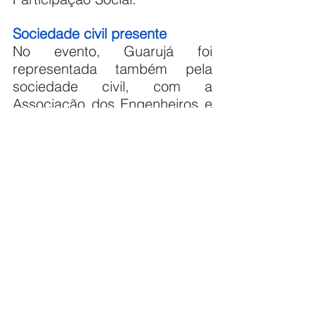
Sociedade civil presente
No evento, Guarujá foi 
representada também pela 
sociedade civil, com a 
Associação dos Engenheiros e 
Arquitetos (AEAG), 
Movimentos Sociais, 
Empresários e Associação 
Victória Park. ''Quero contribuir 
e ajudar a minha Cidade. 
Representando Guarujá na 
sociedade civil, contribuo, 
consequentemente, com a 
população. A classe 
trabalhadora tem a sua voz'', 
ressaltou Valéria Oliveira, que 
representa o setor empresarial 