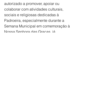
autorizado a promover, apoiar ou 
colaborar com atividades culturais, 
sociais e religiosas dedicadas à 
Padroeira, especialmente durante a 
Semana Municipal em comemoração à 
Nossa Senhora das Graças, já 
instituída pela Lei nº 4.737/2019.
A legislação destaca ainda que a 
implementação das ações previstas 
não gerará custos adicionais ao 
município, sendo executada dentro 
das dotações orçamentárias 
existentes, garantindo 
responsabilidade e equilíbrio na 
gestão pública.
A sanção reforça o vínculo histórico e 
afetivo entre a comunidade de Vicente 