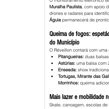
O monitoramento eletrônico s
Muralha Paulista
, com apoio d
drones e radares para identifi
Águia
 permanecerá de prontid
Queima de fogos: espetá
do Município
O Réveillon contará com uma g
Pitangueiras:
 duas balsa
Astúrias:
 uma balsa com 
Enseada:
 show tradicion
Tortugas, Mirante das Gal
Morrinhos:
 queima adicio
Mais lazer e mobilidade 
Skate, canoagem, escolas de s