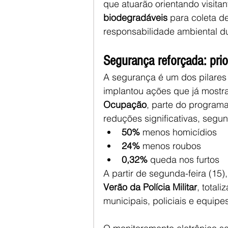
que atuarão orientando visitan
biodegradáveis
 para coleta d
responsabilidade ambiental du
Segurança reforçada: pri
A segurança é um dos pilares 
implantou ações que já mostra
Ocupação
, parte do programa
reduções significativas, segu
50%
 menos homicídios
24%
 menos roubos
0,32%
 queda nos furtos
A partir de segunda-feira (15)
Verão da Polícia Militar
, totali
municipais, policiais e equi