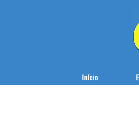
Início
E