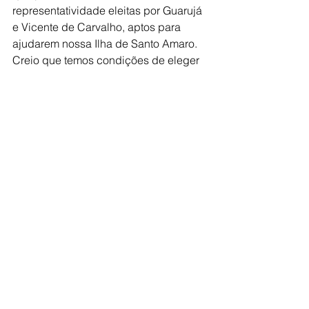
representatividade eleitas por Guarujá 
e Vicente de Carvalho, aptos para 
ajudarem nossa Ilha de Santo Amaro. 
Creio que temos condições de eleger 
dois deputados estaduais e um 
federal. Só que, se houver um número 
muito grande de candidatos apenas 
com foco no oportunismo político 
futuro, com poucas ou nenhuma 
chance, iremos nos dividir - uma vez 
que todas as eleições muitos 
candidatos de outras regiões e que 
pouco ajudam o Município, acabam 
também por minarem a nossa chance 
de elegermos gente de nossa terra. 
Casa dividida não fica de pé. Ou nos 
unimos de verdade ou o próximo 
gestor terá que ficar passando o 
chapéu, se humilhando, se 