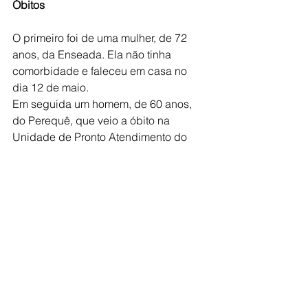
Óbitos
O primeiro foi de uma mulher, de 72 
anos, da Enseada. Ela não tinha 
comorbidade e faleceu em casa no 
dia 12 de maio.
Em seguida um homem, de 60 anos, 
do Perequê, que veio a óbito na 
Unidade de Pronto Atendimento do 
bairro, no dia 16 de maio. Ele possuía 
doença cardiovascular crônica.
Mais um homem, este de 55 anos, da 
Vila Áurea, morreu na Unidade de 
Pronto Atendimento da Rodoviária, no 
dia 17 de maio. Ele não tinha doença 
associada.
E, por último, uma mulher, de 88 anos, 