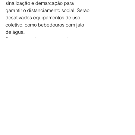
sinalização e demarcação para 
garantir o distanciamento social. Serão 
desativados equipamentos de uso 
coletivo, como bebedouros com jato 
de água.
Portanto, os alunos deverão levar uma 
garrafa com água, além de tomar 
outros cuidados, tais como lavar as 
mãos antes e depois de usar os 
materiais escolares, evitar contatos 
físicos como abraços e apertos de 
mão, entre outros. Os profissionais das 
unidades de ensino também deverão 
seguir cuidados específicos, como por 
exemplo, manter portas e janelas 
abertas e evitar aglomerações e 
compartilhamento de objetos.
Desde julho até a última semana, a 
Sedel promoveu treinamentos e 