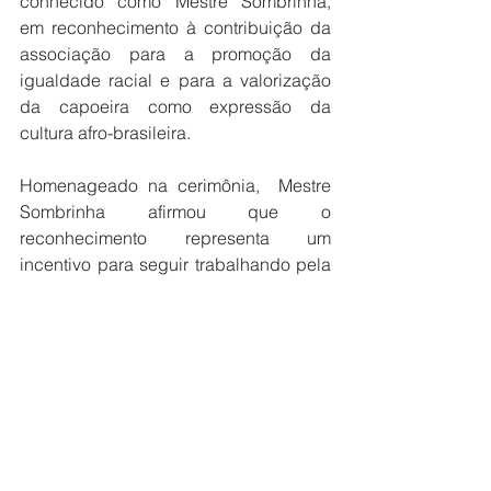
conhecido como Mestre Sombrinha, 
em reconhecimento à contribuição da 
associação para a promoção da 
igualdade racial e para a valorização 
da capoeira como expressão da 
cultura afro-brasileira.
Homenageado na cerimônia,  Mestre 
Sombrinha afirmou que o 
reconhecimento representa um 
incentivo para seguir trabalhando pela 
valorização da cultura e pela formação 
das novas gerações. “Esta 
homenagem representa a vontade de 
não desistir, porque sabemos que essa 
é uma luta constante. Buscamos fazer 
com que nossos adolescentes 
participem das políticas públicas e 
conheçam a nossa cultura, a 