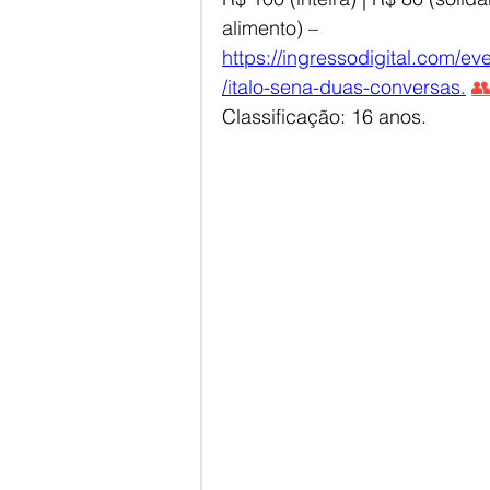
alimento) – 
https://ingressodigital.com/e
/italo-sena-duas-conversas
.

Classificação: 16 anos. 