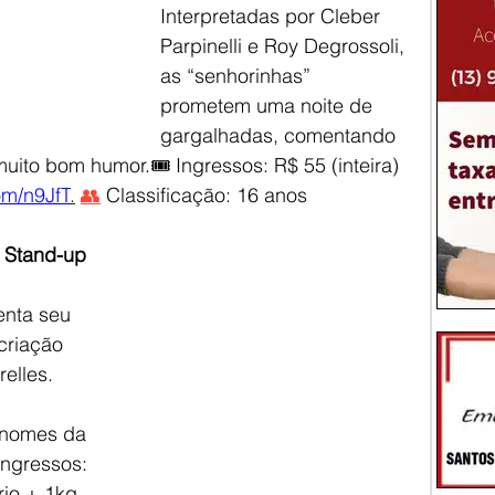
Interpretadas por Cleber 
Parpinelli e Roy Degrossoli, 
as “senhorinhas” 
prometem uma noite de 
gargalhadas, comentando 
ito bom humor.🎟️ Ingressos: R$ 55 (inteira) 
om/n9JfT
.
👥
 Classificação: 16 anos
– Stand-up 
enta seu 
criação 
elles. 
 nomes da 
ngressos: 
rio + 1kg 