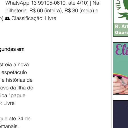
WhatsApp 13 99105-0610, até 4/10) | Na 
bilheteria: R$ 60 (inteira), R$ 30 (meia) e 
).👥 Classificação: Livre
egundas em 
 
treia a nova 
 espetáculo 
e histórias de 
vo da Ilha de 
tica “pague 
: Livre
ue até 24 de 
manais, 