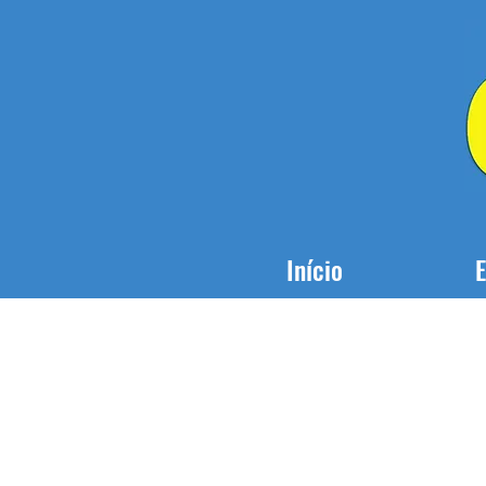
Início
E