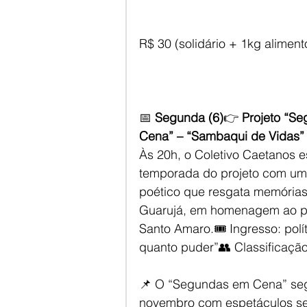
R$ 30 (solidário + 1kg alimento
📅 
Segunda (6)
👉 
Projeto “S
Cena” – “Sambaqui de Vidas”
Às 20h, o Coletivo Caetanos es
temporada do projeto com um
poético que resgata memórias 
Guarujá, em homenagem ao po
Santo Amaro.🎟️ Ingresso: polí
quanto puder”👥 Classificação
📌 O “Segundas em Cena” seg
novembro com espetáculos se