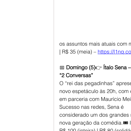
os assuntos mais atuais com mu
| R$ 35 (meia) – 
https://l1nq.c
📅 
Domingo (5)
👉 
Ítalo Sena 
“2 Conversas”
O “rei das pegadinhas” apres
novo espetáculo às 20h, com 
em parceria com Maurício Meir
Sucesso nas redes, Sena é 
considerado um dos grandes
nova geração da comédia.🎟️ I
R$ 100 (inteira) | R$ 80 (solidá