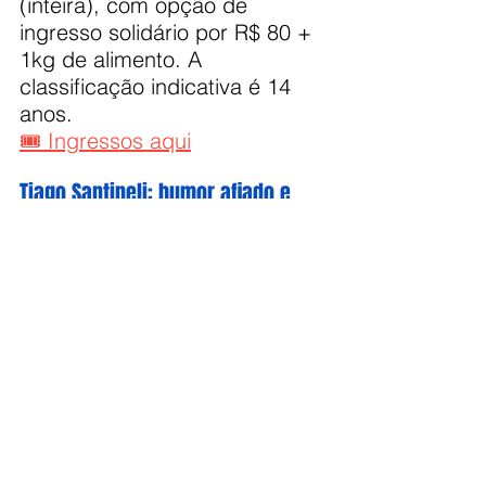
(inteira), com opção de 
ingresso solidário por R$ 80 + 
1kg de alimento. A 
classificação indicativa é 14 
anos.
🎟 Ingressos aqui
Tiago Santineli: humor afiado e 
questionador no sábado (28)
No sábado, o humor volta a 
ocupar o Teatro Procópio 
Ferreira com o stand-up 
"Anticristo"
, de 
Tiago Santineli
, 
a partir das 20h. Conhecido 
por sua crítica social e humor 
ácido, Santineli promete 
arrancar gargalhadas ao 
abordar sua vivência como ex-