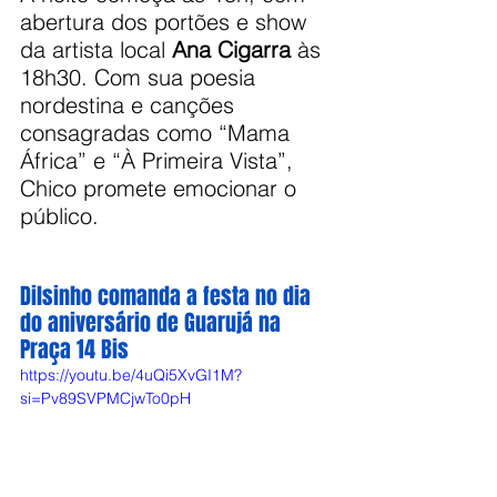
abertura dos portões e show 
da artista local 
Ana Cigarra
 às 
18h30. Com sua poesia 
nordestina e canções 
consagradas como “Mama 
África” e “À Primeira Vista”, 
Chico promete emocionar o 
público.
Dilsinho comanda a festa no dia 
do aniversário de Guarujá na 
Praça 14 Bis
https://youtu.be/4uQi5XvGI1M?
si=Pv89SVPMCjwTo0pH