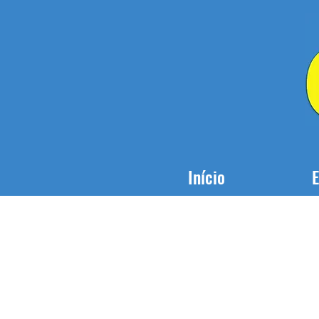
Início
E