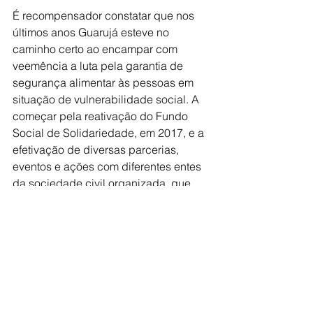
É recompensador constatar que nos 
últimos anos Guarujá esteve no 
caminho certo ao encampar com 
veemência a luta pela garantia de 
segurança alimentar às pessoas em 
situação de vulnerabilidade social. A 
começar pela reativação do Fundo 
Social de Solidariedade, em 2017, e a 
efetivação de diversas parcerias, 
eventos e ações com diferentes entes 
da sociedade civil organizada, que 
resultaram na aquisição de dezenas 
de milhares de cestas básicas, 
distribuídas a 80 entidades 
assistenciais e também diretamente a 
famílias. 
É graças à ação emergencial do 