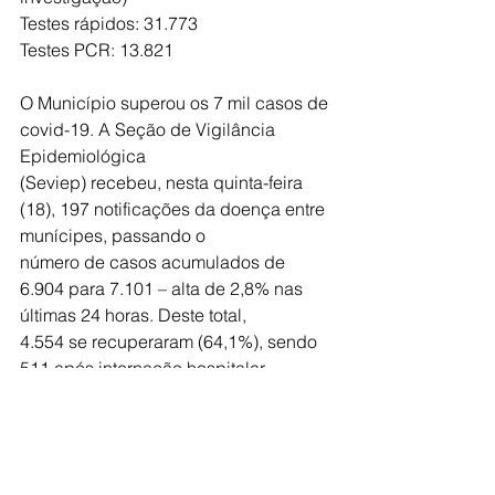
Testes rápidos: 31.773
Testes PCR: 13.821
O Município superou os 7 mil casos de 
covid-19. A Seção de Vigilância 
Epidemiológica
(Seviep) recebeu, nesta quinta-feira 
(18), 197 notificações da doença entre 
munícipes, passando o
número de casos acumulados de 
6.904 para 7.101 – alta de 2,8% nas 
últimas 24 horas. Deste total,
4.554 se recuperaram (64,1%), sendo 
511 após internação hospitalar.
Houve a confirmação de 11 óbitos por 
decorrência da doença, sendo quatro 
de mulheres (56 a
92 anos) e sete de homens (55 a 91 