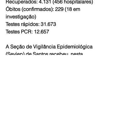
Recuperados: 4.131 (456 hospitalares)
Óbitos (confirmados): 229 (18 em 
investigação)
Testes rápidos: 31.673
Testes PCR: 12.657
A Seção de Vigilância Epidemiológica 
(Seviep) de Santos recebeu, nesta 
segunda-feira (15),
139 notificações de covid-19 entre 
munícipes, passando o número de 
casos acumulados de 6.354
para 6.487 – alta de 2,1% nas últimas 
24 horas. Desde o início da pandemia, 
4.131 pessoas se
recuperaram da doença (63,6%), 456 
delas após internação hospitalar.
Mais sete óbitos pela covid-19 foram 
confirmados, sendo um de mulher (87 