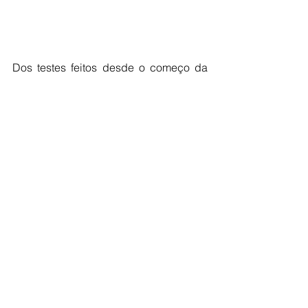
Dos testes feitos desde o começo da 
pandemia até o momento, 
18.004 foram 
descartados 
para o novo coronavírus.
O Município monitora 21 pessoas 
internadas, seis em Unidade de 
Terapia Intensiva (UTI), que 