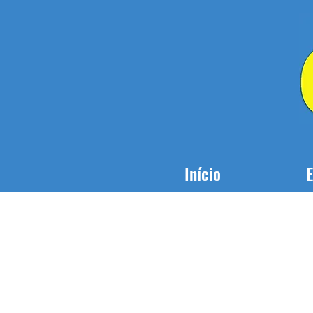
Início
E