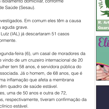
solamento domiciliar, conforme 
de Saúde (Sesau).
nvestigados. Em comum eles têm a causa 
a aguda grave.
o Lutz (IAL) já descartaram 51 casos 
iormente.
segunda-feira (6), um casal de moradores da 
 vindo de um cruzeiro internacional de 20 
ulher tem 58 anos, é servidora pública do 
ssociada. Já o homem, de 68 anos, que é 
uma inflamação que afeta a membrana 
têm quadro de saúde estável.
res, uma de 50 anos e outra de 72, 
s, respectivamente, tiveram confirmação da 
ínico estável.