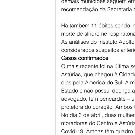
demais munícipes seguem em i
recomendação da Secretaria 
Há também 11 óbitos sendo i
morte de síndrome respiratóri
As análises do Instituto Adolf
considerados suspeitos anter
Casos confirmados
O mais recente foi na última 
Astúrias, que chegou à Cidade
dias pela América do Sul. A m
Estado e não possui doença a
advogado, tem pericardite – 
protetora do coração. Ambos 
No dia 3 de abril, duas mulhe
moradoras do Centro e Astúria
Covid-19. Ambas têm quadro cl