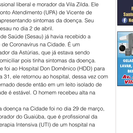
onal liberal e morador da Vila Zilda. Ele 
onto Atendimento (UPA) de Vicente de 
apresentando sintomas da doença. Seu 
esau no dia 2 de abril.
a de Saúde (Sesau) já havia recebido a 
 de Coronavírus na Cidade. É um 
dor da Astúrias, que já estava sendo 
miciliar pois tinha sintomas da doença. 
te foi ao Hospital Don Domênico (HDD) para 
a 31, ele retornou ao hospital, dessa vez com 
ternado desde então em um leito isolado de 
úde é estável. O homem recebeu alta na 
a doença na Cidade foi no dia 29 de março, 
ador do Guaiúba, que é profissional da 
rapia Intensiva (UTI) de um hospital na 