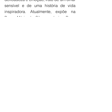
sensível e de uma história de vida 
inspiradora. Atualmente, expõe na 
Praça Mário da Silva, no bairro Barra 
Funda, conquistando admiradores 
entre moradores e turistas.
A literatura terá como destaque o 
guarujaense Cláudio Luís da Silva, ator 
e diretor de teatro. Com uma trajetória 
marcada por atuações no palco, no 
cinema e pela contribuição como 
conselheiro tutelar e diretor municipal 
de Cultura, ele estreia na literatura com 
um livro que tem como tema a 
paternidade uma obra que busca 
inspirar outros pais e valorizar a 
importância dos vínculos afetivos 
saudáveis na formação dos filhos.