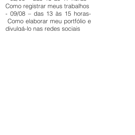
Como registrar meus trabalhos
- 09/08 – das 13 às 15 horas- 
 Como elaborar meu portfólio e 
divulgá-lo nas redes sociais
- 09/08 – das 15 às 17 horas - 
Como transformar meu 
trabalho cultural em projeto
- 16/08 – das 13 às 15 horas - 
Como participar de editais 
culturais
- 16/08 – das 15 às 17 horas - 
Como constituir ou formalizar 
uma Organização da 
Sociedade Civil (OSC).
Sobre o projeto:
O BE-A-BÁ Cultural tem como 
objetivo potencializar os 