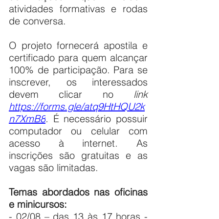
atividades formativas e rodas 
de conversa.
O projeto fornecerá apostila e 
certificado para quem alcançar 
100% de participação. Para se 
inscrever, os interessados 
devem clicar no 
link 
https://forms.gle/atq9HtHQU2k
n7XmB8
. 
É
necessário possuir 
computador ou celular com 
acesso à internet
.
 As 
inscrições são gratuitas e as 
vagas são limitadas.
Temas abordados nas oficinas 
e minicursos:
- 02/08 – das 13 às 17 horas - 