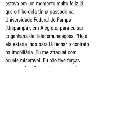
estava em um momento muito feliz já 
que o filho dela tinha passado na 
Universidade Federal do Pampa 
(Unipampa), em Alegrete, para cursar 
Engenharia de Telecomunicações. "Hoje 
ela estaria indo para lá fechar o contrato 
na imobiliária. Eu me atraquei com 
aquele miserável. Eu não tive forças 
para matá-lo. Se eu tivesse, eu teria 
feito”, falou.
Marido de Virginia, o ex-candidato ao 
Governo do Estado, Claudio Fernando, 
passou a manhã organizando o velório e 
enterro da mulher. Por meio de nota, ele 
falou como está sendo viver esse 
momento de dor pela perda de Virginia.