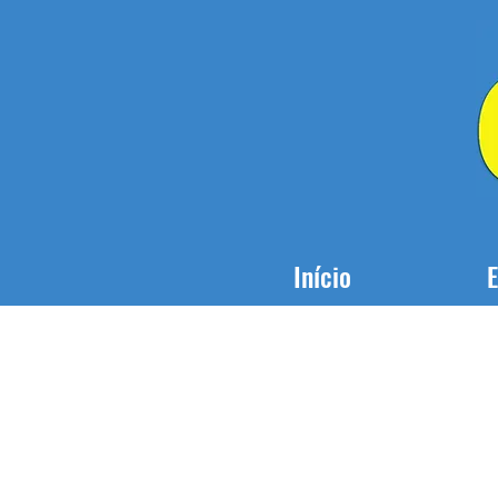
Início
E