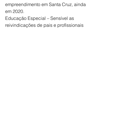
empreendimento em Santa Cruz, ainda 
em 2020.
Educação Especial – Sensível as 
reivindicações de pais e profissionais 
da área da Educação Especial, o 
Jornal da Cidade encampou uma luta 
pela realização de uma audiência 
pública para debater as diretrizes da 
área. O prefeito Válter Suman e o vice-
prefeito e secretário de Educação, 
Renato Pietropaulo agendaram o 
encontro e a audiência foi realizada 
envolvendo cerca de 500 pessoas. 
A Secretaria de Educação fez uma 
apresentação dos trabalhos em 
relação à Educação Especial que 
estão sendo realizados atualmente, na 
sequência, pais inscritos tiveram 
oportunidade de falar.  Entre os temas 