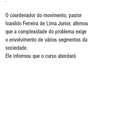
O coordenador do movimento, pastor 
Ivanildo Ferreira de Lima Junior, afirmou 
que a complexidade do problema exige 
o envolvimento de vários segmentos da 
sociedade.
Ele informou que o curso abordará 
metodologias e técnicas de trabalho 
desenvolvidos pela ONG americana 
Coalizões Comunitárias Antidrogas da 
América (Cadca).
Também estará no curso a coordenadora 
de Jovens de Pindamonhangaba, Julia 
Santos. Vale frisar que o movimento, no 
país, surgiu há cerca de 10 anos nesse 