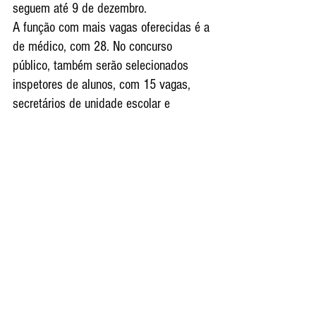
seguem até 9 de dezembro.
A função com mais vagas oferecidas é a 
de médico, com 28. No concurso 
público, também serão selecionados 
inspetores de alunos, com 15 vagas, 
secretários de unidade escolar e 
agentes de portaria, com três vagas 
cada função. Nas funções atendente de 
ouvidoria, fiscal de posturas municipais 
e ténico de contabilidade, são uma vaga 
para cada cargo.´
As inscrições devem ser feitas no site 
do Ibam - https://www.ibamsp-
concursos.org.br/site/, empresa 
responsável pela realização do 
concurso, até 9 de dezembro. A taxa 
para os cargos de ensino fundamental é 