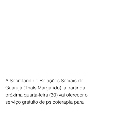
A Secretaria de Relações Sociais de 
Guarujá (Thaís Margarido), a partir da 
próxima quarta-feira (30) vai oferecer o 
serviço gratuito de psicoterapia para 
mulheres que cuidam de pessoas com 
deficiência. O programa intitulado 
‘Mulheres que Cuidam’ tem o objetivo 
de oferecer serviço gratuito de terapia 