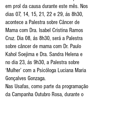
em prol da causa durante este mês. Nos 
dias 07, 14, 15, 21, 22 e 29, ás 8h30, 
acontece a Palestra sobre Câncer de 
Mama com Dra. Isabel Cristina Ramos 
Cruz. Dia 08, ás 8h30, será a Palestra 
sobre câncer de mama com Dr. Paulo 
Kahol Soejima e Dra. Sandra Helena e 
no dia 23, ás 9h30, a Palestra sobre 
‘Mulher’ com a Psicóloga Luciana Maria 
Gonçalves Gonzaga.
Nas Usafas, como parte da programação 
da Campanha Outubro Rosa, durante o 
mês, as unidades estarão com horário 
estendido às quintas-feiras, até as 21 
horas, para a coleta de preventivo, 
orientações e encaminhamentos de 