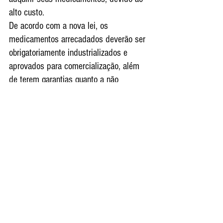
alto custo.
De acordo com a nova lei, os 
medicamentos arrecadados deverão ser 
obrigatoriamente industrializados e 
aprovados para comercialização, além 
de terem garantias quanto a não 
alteração de suas propriedades, de 
modo a assegurar condições plenas e 
seguras para os fins a que se destinam.
 O autor da iniciativa destaca que o alto 
custo dos remédios, aliado com a falta 
de dinheiro de alguns pacientes, 
impossibilitam a compra de 
medicamentos que muitas vezes são 
necessários para a manutenção da 
saúde. Embora a lei já esteja em vigor, 