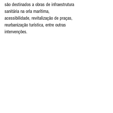
são destinados a obras de infraestrutura 
sanitária na orla marítima, 
acessibilidade, revitalização de praças, 
reurbanização turística, entre outras 
intervenções.
Obras de infraestrutura sanitária nas 
orlas marítimas. Valor: R$ 2.269.010,05.
Rampas de acesso à faixa de areia nas 
praias Astúrias e Pitangueiras. Valor: R$ 
570.341,98.
Revitalização da entrada da Cidade e 
seus acessos. Valor: R$ 558.829,37.
Revitalização das praças da orla da 
Praia de Pitangueiras – Praça dos 
Expedicionários. Valor: R$ 1.061.425,47.
Reurbanização das Avenidas Dom Pedro 