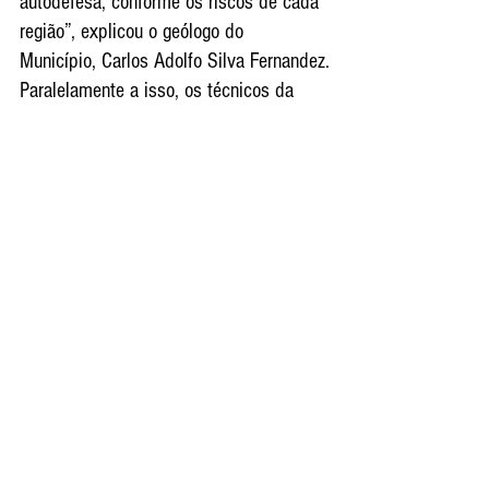
autodefesa, conforme os riscos de cada 
região”, explicou o geólogo do 
Município, Carlos Adolfo Silva Fernandez.
Paralelamente a isso, os técnicos da 
Defesa Civil têm uma rotina diária de 
vistorias, em conformidade com o Plano 
Preventivo da Defesa Civil (PPDC).  
Durante as incursões são observados os 
indícios de movimentação de massa 
(trincas no solo ou moradias, degrau de 
abatimento, inclinação de estrutura ou 
vegetação).
A equipe também realiza ações 
educativas nas escolas e entidades do 
Município. Só este ano, quase 5 mil 
alunos participaram do projeto Defesa 
Civil na Escola.