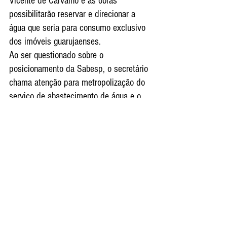
Vicente de Carvalho e as obras 
possibilitarão reservar e direcionar a 
água que seria para consumo exclusivo 
dos imóveis guarujaenses.
Ao ser questionado sobre o 
posicionamento da Sabesp, o secretário 
chama atenção para metropolização do 
serviço de abastecimento de água e o 
sistema de esgoto. Sidney Aranha 
confrontou a nota da Sabesp.
“Não é verdade a resposta da Sabesp, é 
previsto no contrato que todos os 
investimentos e equipamentos da 
concessionária são metropolitanos. E se 
a Sabesp entender que há necessidade 
de tirar recursos de uma cidade e 
destinar a outra, ela pode. Existe uma 