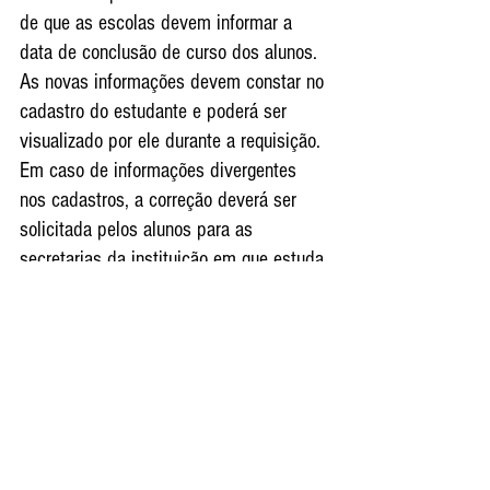
de que as escolas devem informar a 
data de conclusão de curso dos alunos. 
As novas informações devem constar no 
cadastro do estudante e poderá ser 
visualizado por ele durante a requisição. 
Em caso de informações divergentes 
nos cadastros, a correção deverá ser 
solicitada pelos alunos para as 
secretarias da instituição em que estuda.
O estudante que faz a primeira 
solicitação do passe deverá apresentar 
os documentos listados no site. Aqueles 
que efetuarem o recadastro devem 
enviar uma foto 3x4 atual e a 
documentação requisitada no portal da 
EMTU, podendo optar por substituir a 