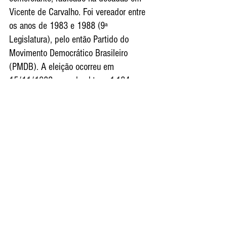
Vicente de Carvalho. Foi vereador entre 
os anos de 1983 e 1988 (9ª 
Legislatura), pelo então Partido do 
Movimento Democrático Brasileiro 
(PMDB). A eleição ocorreu em 
15/11/1982, quando obteve 1.134 
votos.  
Durante seu mandato, foi presidente da 
Comissão de Finanças e Orçamento do 
Legislativo; integrou comissão especial 
com objetivo levantar questões que 
afligiam moradores do Pae Cará, assim 
como da Comunidade Chaparral.
Também teve grande destaque em 