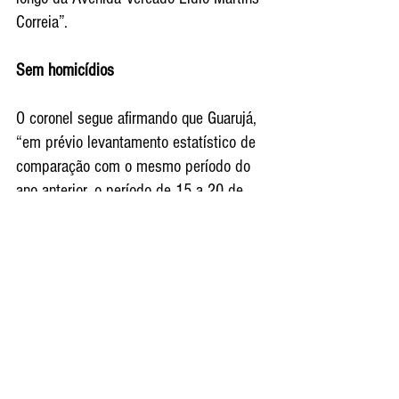
Correia”.
Sem homicídios
O coronel segue afirmando que Guarujá, 
“em prévio levantamento estatístico de 
comparação com o mesmo período do 
ano anterior, o período de 15 a 20 de 
novembro do corrente ano, sofreu uma 
redução nos índices de roubos diversos, 
e furto e roubo de veículos, mantendo-
se, ainda, o número de vítimas de 
homicídios em zero”.
Ponte - túnel