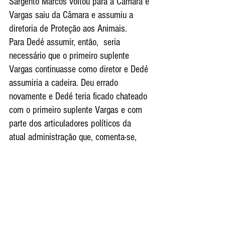
Sargento Marcos voltou para a Câmara e 
Vargas saiu da Câmara e assumiu a 
diretoria de Proteção aos Animais.
Para Dedé assumir, então,  seria 
necessário que o primeiro suplente 
Vargas continuasse como diretor e Dedé 
assumiria a cadeira. Deu errado 
novamente e Dedé teria ficado chateado 
com o primeiro suplente Vargas e com 
parte dos articuladores políticos da 
atual administração que, comenta-se, 
não lhe deram a devida atenção política.
Sem nada nas mãos, Dedé, pelo visto, 
resolveu tentar carreira solo. Aguardemos