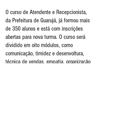
O curso de Atendente e Recepcionista, 
da Prefeitura de Guarujá, já formou mais 
de 350 alunos e está com inscrições 
abertas para nova turma. O curso será 
dividido em oito módulos, como 
comunicação, timidez e desenvoltura, 
técnica de vendas, empatia, organização 
sistemática, postura no mercado de 
trabalho, dinâmicas e feedback.
As aulas acontecem nos dias 14, 15 e 
16 de agosto, das 14 às 17 horas, na 
sede da Escola de Governo, situada na 
Rua Washington, 227 - Centro. A 
capacitação será coordenada pelo 
palestrante Rubens Marcon. Ao final, 
todos os alunos receberão certificados.